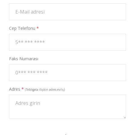
Cep Telefonu
*
Faks Numarası
Adres
*
(Tebligata ilişkin adres ev/iş)