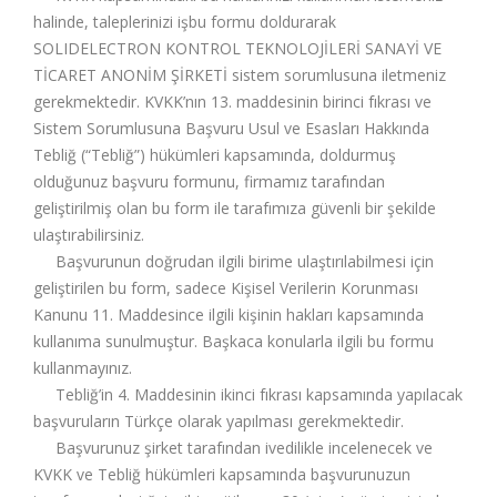
halinde, taleplerinizi işbu formu doldurarak
SOLIDELECTRON KONTROL TEKNOLOJİLERİ SANAYİ VE
TİCARET ANONİM ŞİRKETİ sistem sorumlusuna iletmeniz
gerekmektedir. KVKK’nın 13. maddesinin birinci fıkrası ve
Sistem Sorumlusuna Başvuru Usul ve Esasları Hakkında
Tebliğ (“Tebliğ”) hükümleri kapsamında, doldurmuş
olduğunuz başvuru formunu, firmamız tarafından
geliştirilmiş olan bu form ile tarafımıza güvenli bir şekilde
ulaştırabilirsiniz.
Başvurunun doğrudan ilgili birime ulaştırılabilmesi için
geliştirilen bu form, sadece Kişisel Verilerin Korunması
Kanunu 11. Maddesince ilgili kişinin hakları kapsamında
kullanıma sunulmuştur. Başkaca konularla ilgili bu formu
kullanmayınız.
Tebliğ’in 4. Maddesinin ikinci fıkrası kapsamında yapılacak
başvuruların Türkçe olarak yapılması gerekmektedir.
Başvurunuz şirket tarafından ivedilikle incelenecek ve
KVKK ve Tebliğ hükümleri kapsamında başvurunuzun